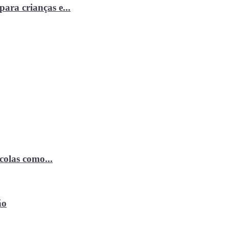
ara crianças e...
ícolas como...
ão