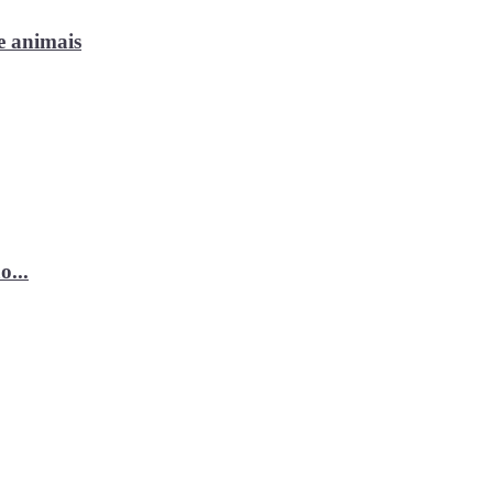
e animais
o...