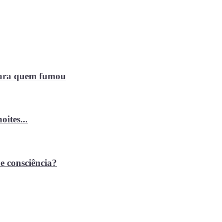
 para quem fumou
ites...
e consciência?