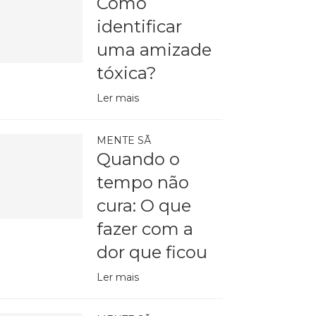
Como
identificar
uma amizade
tóxica?
Ler mais
MENTE SÃ
Quando o
tempo não
cura: O que
fazer com a
dor que ficou
Ler mais