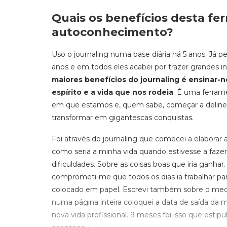
Quais os benefícios desta fe
autoconhecimento?
Uso o journaling numa base diária há 5 anos. Já p
anos e em todos eles acabei por trazer grandes i
maiores benefícios do journaling é ensinar-n
espírito e a vida que nos rodeia
. É uma ferra
em que estamos e, quem sabe, começar a delin
transformar em gigantescas conquistas.
Foi através do journaling que comecei a elaborar
como seria a minha vida quando estivesse a fazer
dificuldades. Sobre as coisas boas que iria ganhar. 
comprometi-me que todos os dias ia trabalhar p
colocado em papel. Escrevi também sobre o medo.
numa página inteira coloquei a data de saída da
nova vida profissional. 9 meses foi isso que estip