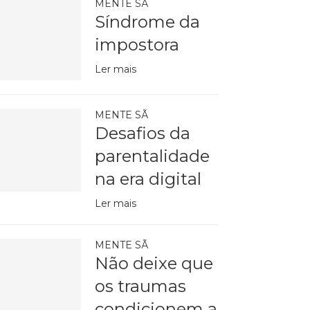
MENTE SÃ
Síndrome da
impostora
Ler mais
MENTE SÃ
Desafios da
parentalidade
na era digital
Ler mais
MENTE SÃ
Não deixe que
os traumas
condicionem a