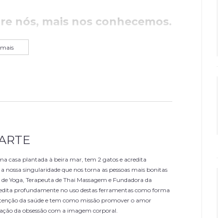
re nós, mais nos conhecemos.
 mais
ARTE
a casa plantada à beira mar, tem 2 gatos e acredita
 nossa singularidade que nos torna as pessoas mais bonitas
 de Yoga, Terapeuta de Thai Massagem e Fundadora da
acredita profundamente no uso destas ferramentas como forma
tenção da saúde e tem como missão promover o amor
icação da obsessão com a imagem corporal.