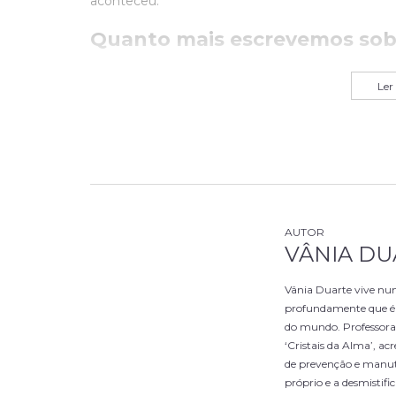
aconteceu.
Quanto mais escrevemos sob
Ler
VÂNIA DU
Vânia Duarte vive num
profundamente que é a
do mundo. Professora
‘Cristais da Alma’, 
de prevenção e manu
próprio e a desmistif