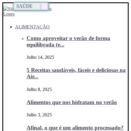
MENTE SÃ
MENTE SÃ
MENTE SÃ
MENTE SÃ
MENTE SÃ
SAÚDE
ALIMENTAÇÃO
Como aproveitar o verão de forma
equilibrada (e...
Julho 14, 2025
5 Receitas saudáveis, fáceis e deliciosas na
Air...
Julho 8, 2025
Alimentos que nos hidratam no verão
Julho 3, 2025
Afinal, o que é um alimento processado?