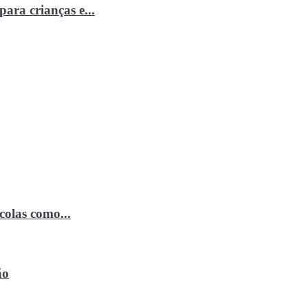
ara crianças e...
ícolas como...
ão