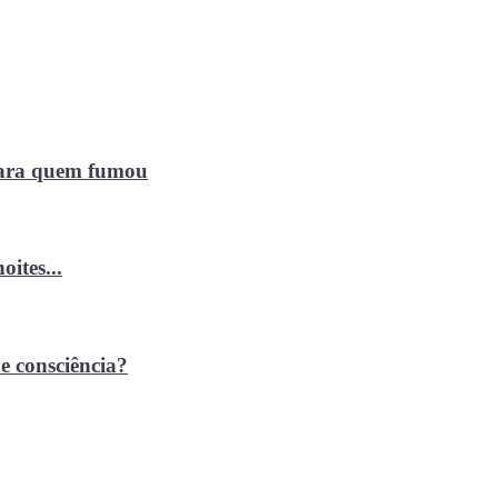
 para quem fumou
ites...
e consciência?