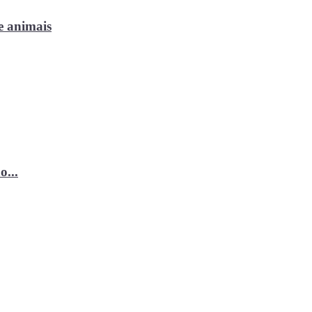
e animais
o...