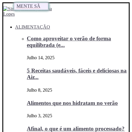
MENTE SÃ
MENTE SÃ
MENTE SÃ
MENTE SÃ
MENTE SÃ
ALIMENTAÇÃO
Como aproveitar o verão de forma
equilibrada (e...
Julho 14, 2025
5 Receitas saudáveis, fáceis e deliciosas na
Air...
Julho 8, 2025
Alimentos que nos hidratam no verão
Julho 3, 2025
Afinal, o que é um alimento processado?