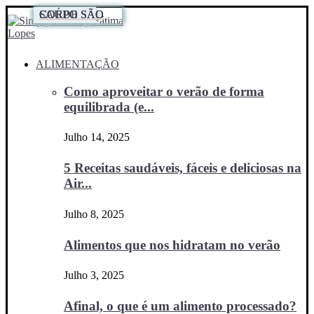
SAÚDE
CORPO SÃO
CORPO SÃO
CORPO SÃO
ALIMENTAÇÃO
Como aproveitar o verão de forma
equilibrada (e...
Julho 14, 2025
5 Receitas saudáveis, fáceis e deliciosas na
Air...
Julho 8, 2025
Alimentos que nos hidratam no verão
Julho 3, 2025
Afinal, o que é um alimento processado?