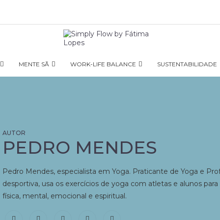
MENTE SÃ
WORK-LIFE BALANCE
SUSTENTABILIDADE
PEDRO MENDES
Pedro Mendes, especialista em Yoga. Praticante de Yoga e Pro
desportiva, usa os exercícios de yoga com atletas e alunos para 
física, mental, emocional e espiritual.