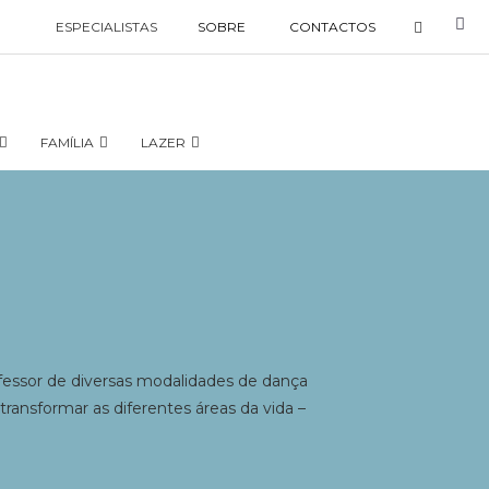
ESPECIALISTAS
SOBRE
CONTACTOS
FAMÍLIA
LAZER
fessor de diversas modalidades de dança
transformar as diferentes áreas da vida –