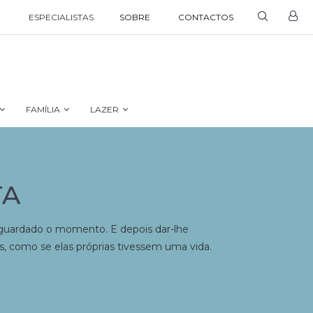
ESPECIALISTAS
SOBRE
CONTACTOS
FAMÍLIA
LAZER
TA
r guardado o momento. E depois dar-lhe
, como se elas próprias tivessem uma vida.