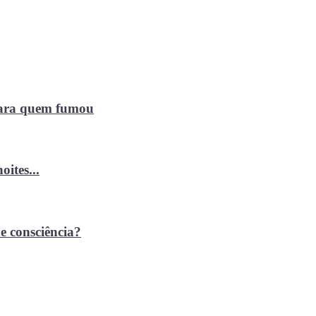
 para quem fumou
ites...
e consciência?