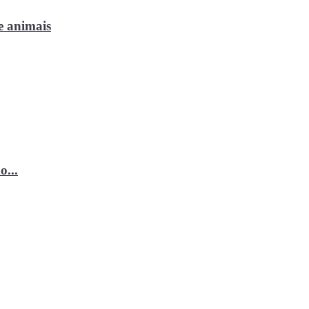
e animais
o...