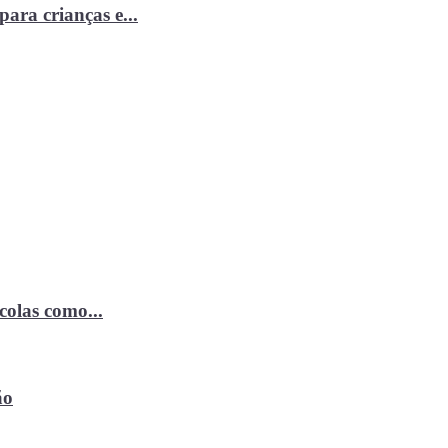
ara crianças e...
ícolas como...
ão