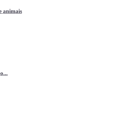
e animais
o...