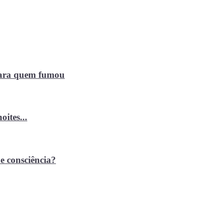
 para quem fumou
ites...
e consciência?