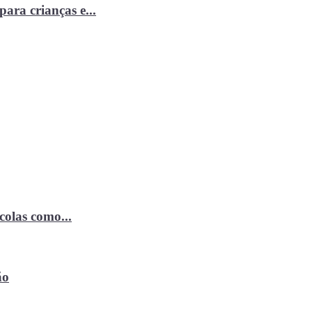
ara crianças e...
ícolas como...
ão