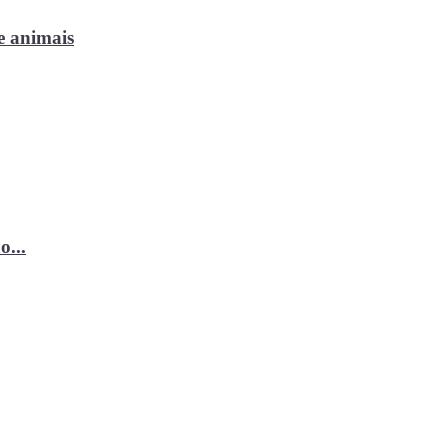
e animais
o...