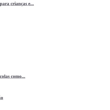
ara crianças e...
ícolas como...
ão