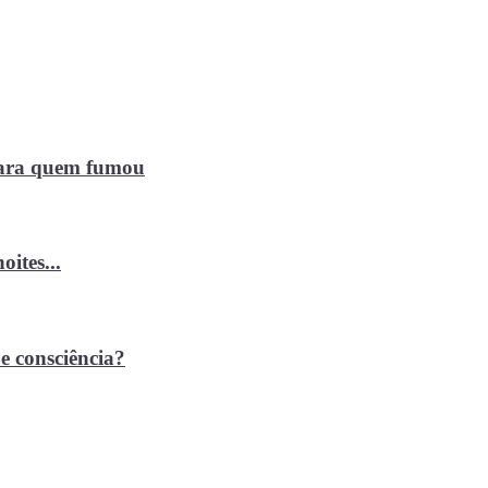
 para quem fumou
ites...
e consciência?