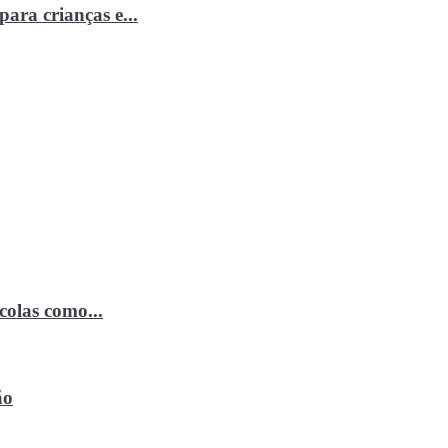
ara crianças e...
ícolas como...
ão