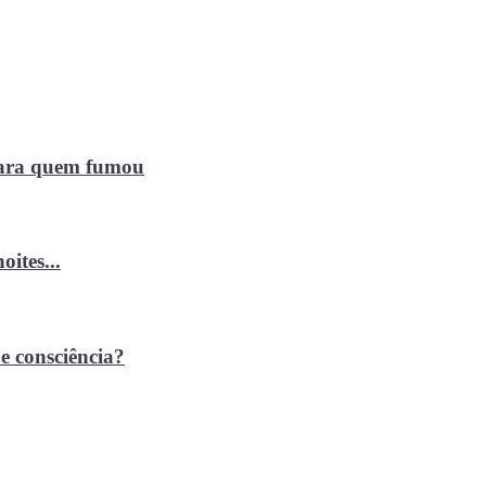
 para quem fumou
ites...
e consciência?