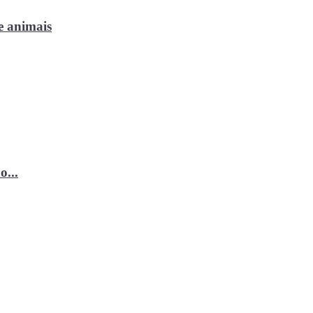
e animais
o...