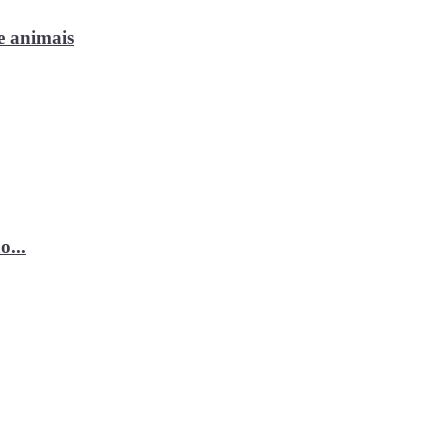
e animais
o...