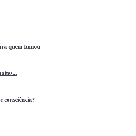
 para quem fumou
ites...
e consciência?