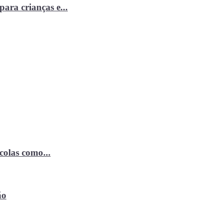
ara crianças e...
ícolas como...
ão