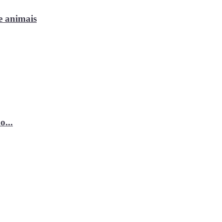
e animais
o...