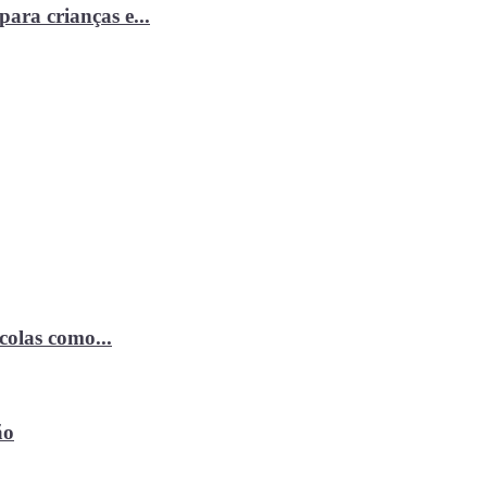
ara crianças e...
ícolas como...
ão