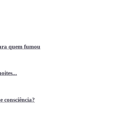
 para quem fumou
ites...
e consciência?