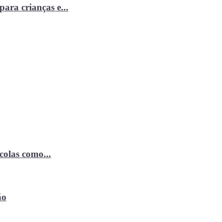
ara crianças e...
ícolas como...
ão