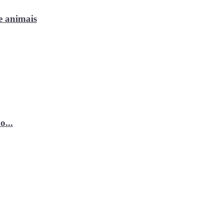
e animais
o...