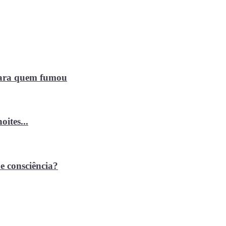
 para quem fumou
ites...
e consciência?