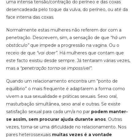
uma intensa tensão/contração do períneo e das coxas
desencadeada pelo toque da vulva, do períneo, ou até da
face interna das coxas.
Normalmente estas mulheres não referem dor com a
penetração. Descrevem, sim, a sensação de que
“há um
obstáculo”
que impede a progressão na vagina. Ou o
receio de que
“vai doer”
. Há mulheres que contam que
este facto existiu desde sempre. Já tentaram várias vezes,
mas a
“penetração torna-se impossível”
.
Quando um relacionamento encontra um “ponto de
equilíbrio” o mais frequente é adaptarem a forma como
vivem a sua sexualidade e práticas sexuais. Sexo oral,
masturbação simultânea, sexo anal e outras. Se existe
satisfação sexual para cada um/a no par
podem manter-
se assim, sem procurar ajuda durante anos
. Outras
vezes, torna-se uma dificuldade no relacionamento. Nos
pares heterossexuais
muitas vezes é a vontade