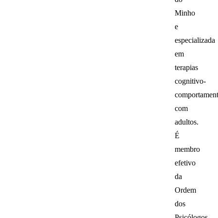
Minho
e
especializada
em
terapias
cognitivo-
comportament
com
adultos.
É
membro
efetivo
da
Ordem
dos
Psicólogos