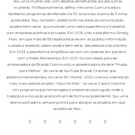
Sou uma mulher real, com desafios semelhantes aos das outras
mulheres. Profissionalmente, defino-me como Comunicadora.
Apresento programas de televisão há 30 anos e sou autora de 11 livros
publicados. Sou, também, palestrante nas áreas da comunicação,
saúde e bem-estar, acumulando uma vasta experiência a trabalhar
com empresas públicas e privadas. Em 2016, criei a plataforma Simply
Flow, em que mais de 150 especialistas levam ao público informação
cuidada e acessível, sobre saúde e bem-estar, das pessoas e do planeta.
Em 2023 a plataforma amplificou-se com um podcast em parceria
com a Rádio Renascença. Em 2021, fui convidada para ser
embaixadora da Brands Community e apresentadora da série “Mudar
para Melhor”, do canal de YouTube Brands Channel, que
posteriormente estreou no canal SIC Mulher. 2024 marcou a estreia do
meu mais recente projeto, “Aqui Há Mão”, no canal Casa e Cozinha.
Um programa que homenageia o artesanato português, onde a
tradição e a inovação se encontram de forma surpreendente. Sou uma
eterna sonhadora, sempre pronta para abraçar os projetos em que
acredito ser feliz.