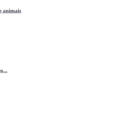
e animais
o...