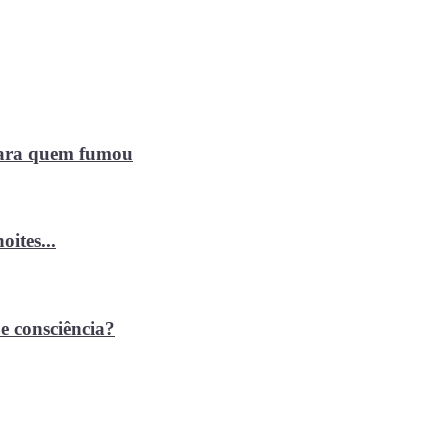
 para quem fumou
ites...
e consciência?