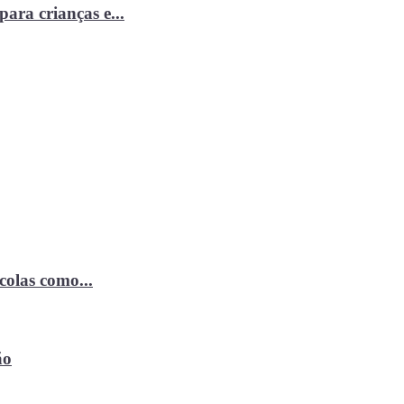
ara crianças e...
ícolas como...
ão