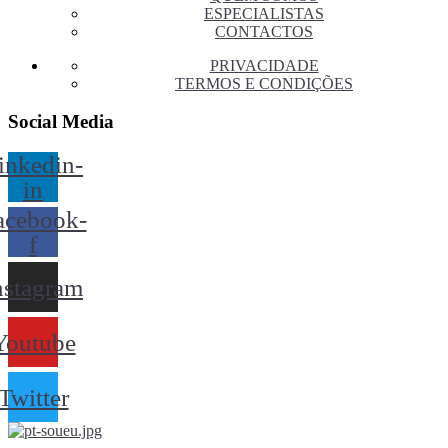
ESPECIALISTAS
CONTACTOS
PRIVACIDADE
TERMOS E CONDIÇÕES
Social Media
inkedin-
in
acebook-
f
nstagram
Youtube
Twitter