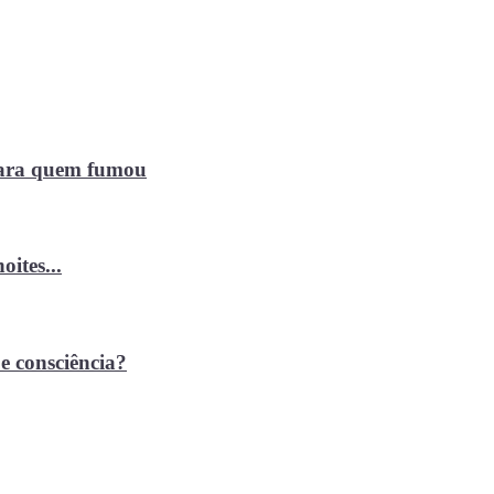
 para quem fumou
ites...
e consciência?