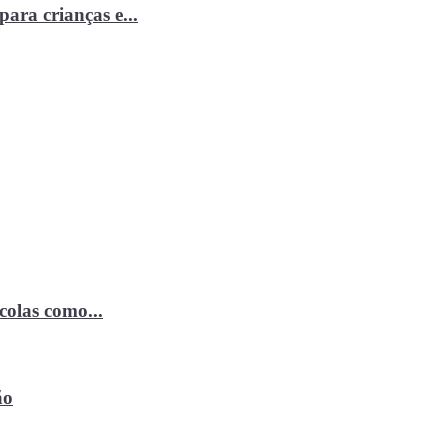
ara crianças e...
ícolas como...
ão