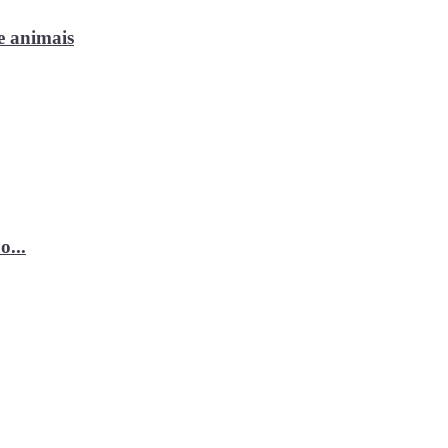
e animais
o...