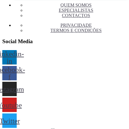
QUEM SOMOS
ESPECIALISTAS
CONTACTOS
PRIVACIDADE
TERMOS E CONDIÇÕES
Social Media
inkedin-
in
acebook-
f
nstagram
Youtube
Twitter