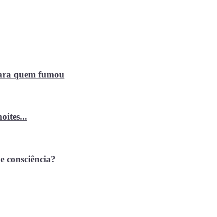
 para quem fumou
ites...
e consciência?