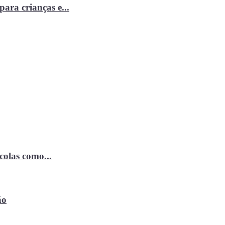
ara crianças e...
ícolas como...
ão