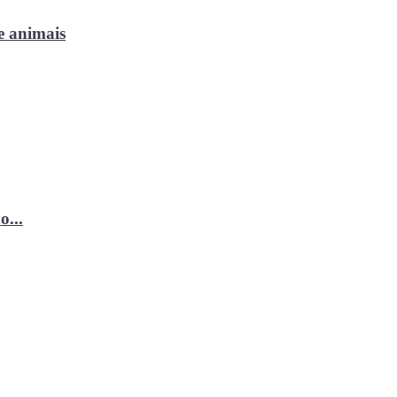
e animais
o...