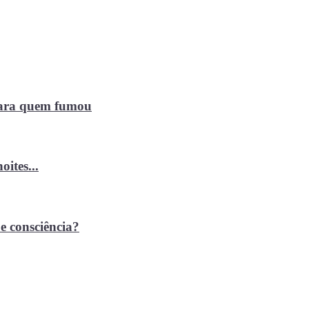
 para quem fumou
ites...
e consciência?