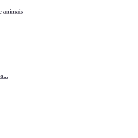
e animais
o...