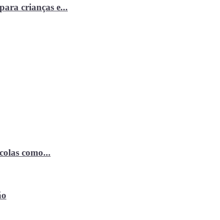
ara crianças e...
ícolas como...
ão