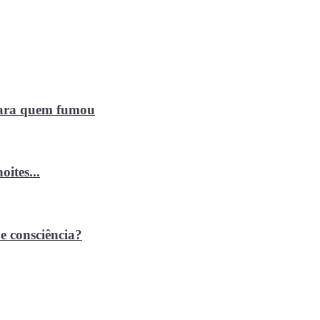
 para quem fumou
ites...
e consciência?