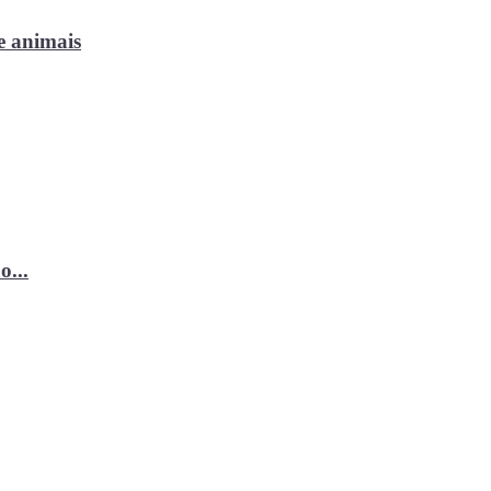
e animais
o...