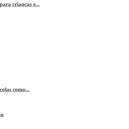
ara crianças e...
ícolas como...
ão