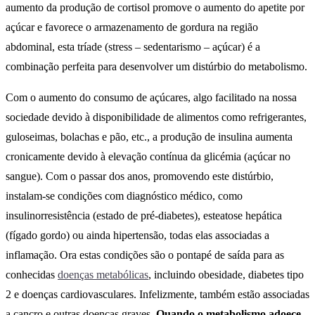
aumento da produção de cortisol promove o aumento do apetite por
açúcar e favorece o armazenamento de gordura na região
abdominal, esta tríade (stress – sedentarismo – açúcar) é a
combinação perfeita para desenvolver um distúrbio do metabolismo.
Com o aumento do consumo de açúcares, algo facilitado na nossa
sociedade devido à disponibilidade de alimentos como refrigerantes,
guloseimas, bolachas e pão, etc., a produção de insulina aumenta
cronicamente devido à elevação contínua da glicémia (açúcar no
sangue). Com o passar dos anos, promovendo este distúrbio,
instalam-se condições com diagnóstico médico, como
insulinorresistência (estado de pré-diabetes), esteatose hepática
(fígado gordo) ou ainda hipertensão, todas elas associadas a
inflamação. Ora estas condições são o pontapé de saída para as
conhecidas
doenças metabólicas
, incluindo obesidade, diabetes tipo
2 e doenças cardiovasculares. Infelizmente, também estão associadas
a cancro e outras doenças graves.
Quando o metabolismo adoece,