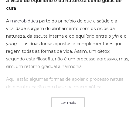
A visão do equilíbrio e da natureza como guias de
cura
A
macrobiótica
parte do princípio de que a saúde e a
vitalidade surgem do alinhamento com os ciclos da
natureza, da escuta interna e do equilíbrio entre o
yin
e o
yang
— as duas forças opostas e complementares que
regem todas as formas de vida. Assim, um
detox
,
segundo esta filosofia, não é um processo agressivo, mas,
sim, um retorno gradual à harmonia.
Aqui estão algumas formas de apoiar o processo natural
de
desintoxicação com base na macrobiótica
:
Ler mais