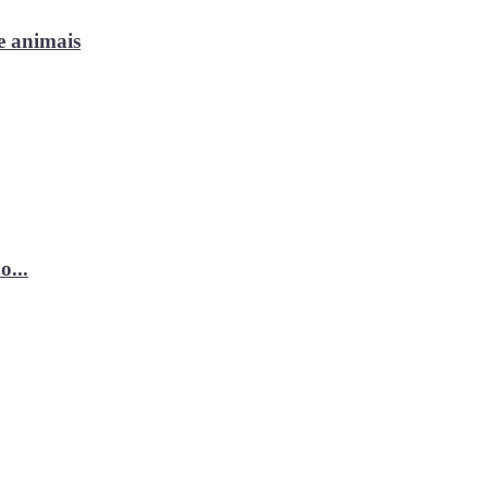
e animais
o...