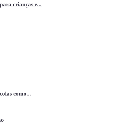
ara crianças e...
ícolas como...
ão