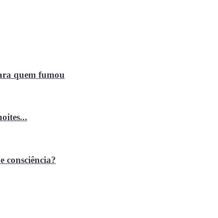
 para quem fumou
ites...
e consciência?