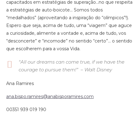
capacitados em estratégias de superação…no que respeita
a estratégias de auto-boicote… Somos todos
“medalhados” (aproveitando a inspiração do “olímpicos”!).
Espero que seja, acima de tudo, uma “viagem” que aguce
a curiosidade, alimente a vontade e, acima de tudo, vos
“desconcerte” e “incomode” no sentido “certo”… o sentido
que escolherem para a vossa Vida.
“All our dreams can come true, if we have the
courage to pursue them!” – Walt Disney
Ana Ramires
ana.bispo.ramires@anabisporamires.com
00351 939 019 190