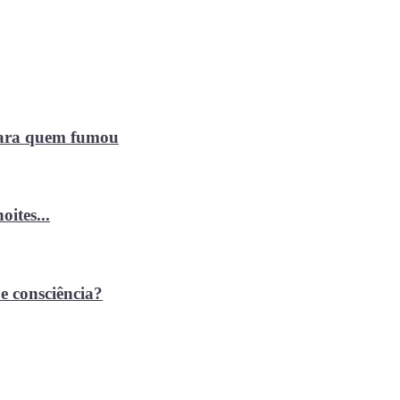
 para quem fumou
ites...
e consciência?