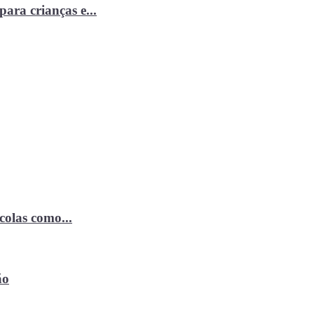
ara crianças e...
ícolas como...
ão