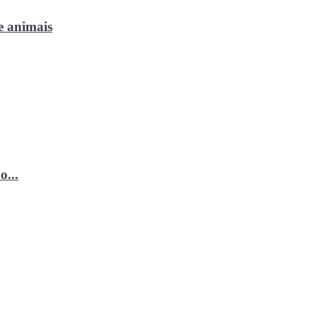
e animais
o...