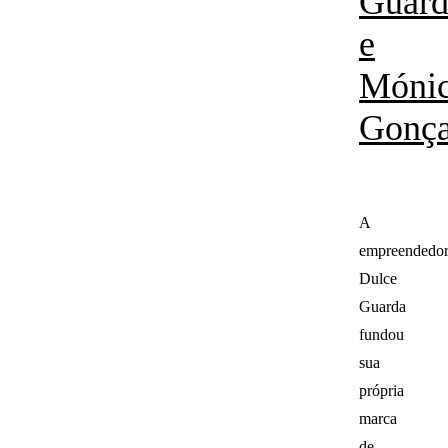
Guard
e
Móni
Gonça
A
empreendedo
Dulce
Guarda
fundou
sua
própria
marca
de