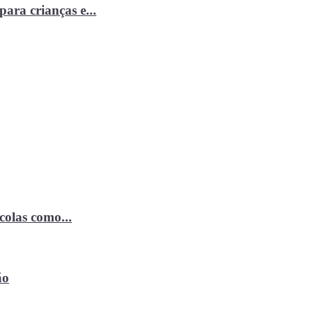
ara crianças e...
ícolas como...
ão