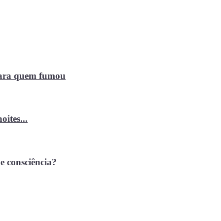
 para quem fumou
ites...
e consciência?