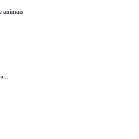
e animais
o...