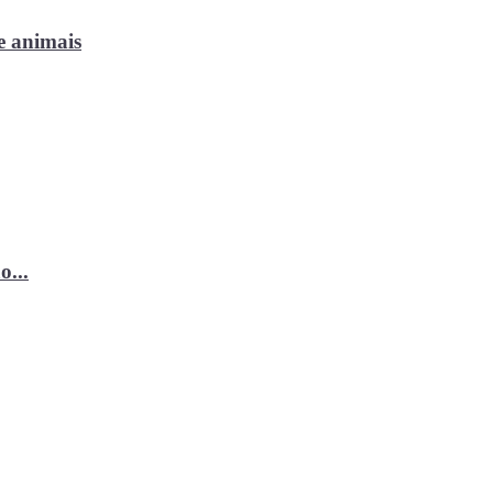
e animais
o...