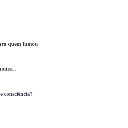
 para quem fumou
ites...
e consciência?