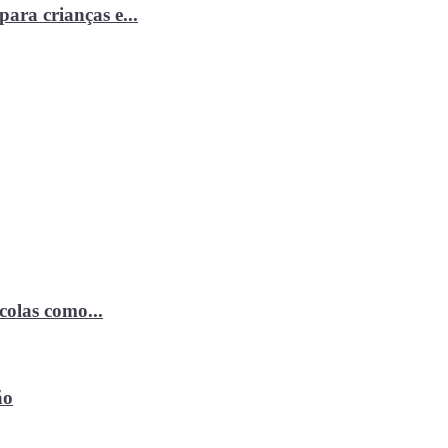
ara crianças e...
ícolas como...
ão