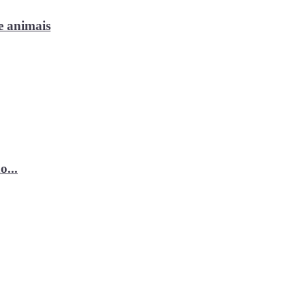
e animais
o...