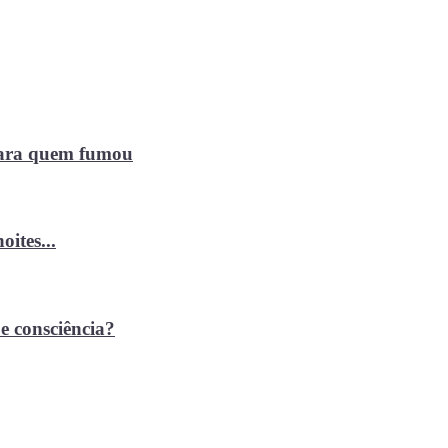
 para quem fumou
ites...
e consciência?