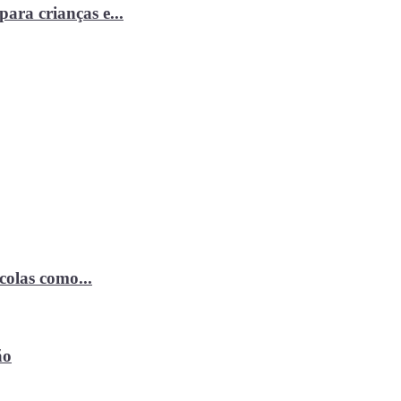
ara crianças e...
ícolas como...
ão