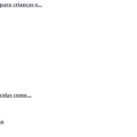
ara crianças e...
ícolas como...
ão