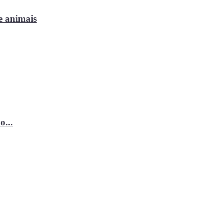
e animais
o...