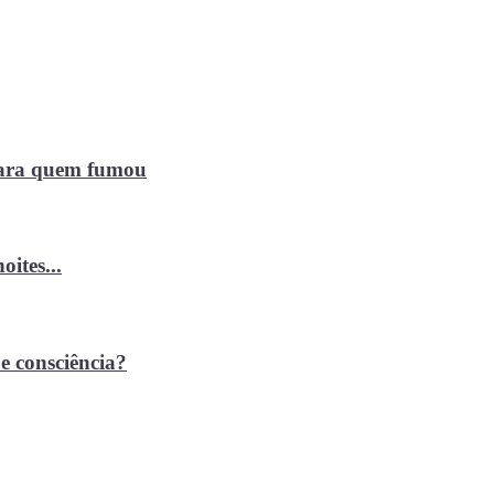
 para quem fumou
ites...
e consciência?