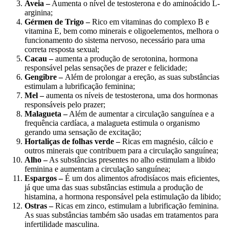
Aveia –
Aumenta o nível de testosterona e do aminoácido L-
arginina;
Gérmen de Trigo –
Rico em vitaminas do complexo B e
vitamina E, bem como minerais e oligoelementos, melhora o
funcionamento do sistema nervoso, necessário para uma
correta resposta sexual;
Cacau –
aumenta a produção de serotonina, hormona
responsável pelas sensações de prazer e felicidade;
Gengibre –
Além de prolongar a ereção, as suas substâncias
estimulam a lubrificação feminina;
Mel –
aumenta os níveis de testosterona, uma dos hormonas
responsáveis pelo prazer;
Malagueta –
Além de aumentar a circulação sanguínea e a
frequência cardíaca, a malagueta estimula o organismo
gerando uma sensação de excitação;
Hortaliças de folhas verde –
Ricas em magnésio, cálcio e
outros minerais que contribuem para a circulação
sanguínea;
Alho –
As substâncias presentes no alho estimulam a libido
feminina e aumentam a circulação sanguínea;
Espargos –
É um dos alimentos afrodisíacos mais eficientes,
já que uma das suas substâncias estimula a produção de
histamina, a hormona responsável pela estimulação da libido;
Ostras –
Ricas em zinco, estimulam a lubrificação feminina.
As suas substâncias também são usadas em tratamentos para
infertilidade masculina.