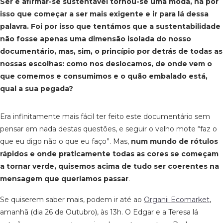
Ser e afirmar-se sustentável tornou-se uma moda, há por
isso que começar a ser mais exigente e ir para lá dessa
palavra. Foi por isso que tentámos que a sustentabilidade
não fosse apenas uma dimensão isolada do nosso
documentário, mas, sim, o princípio por detrás de todas as
nossas escolhas: como nos deslocamos, de onde vem o
que comemos e consumimos e o quão embalado está,
qual a sua pegada?
Era infinitamente mais fácil ter feito este documentário sem
pensar em nada destas questões, e seguir o velho mote “faz o
que eu digo não o que eu faço”. Mas,
num mundo de rótulos
rápidos e onde praticamente todas as cores se começam
a tornar verde, quisemos acima de tudo ser coerentes na
mensagem que queríamos passar
.
Se quiserem saber mais, podem ir até ao
Organii Ecomarket
,
amanhã (dia 26 de Outubro), às 13h. O Edgar e a Teresa lá