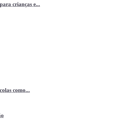
ara crianças e...
ícolas como...
ão