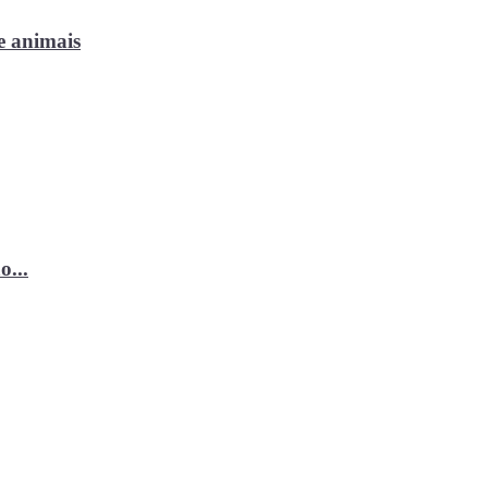
e animais
o...