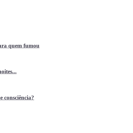
 para quem fumou
ites...
e consciência?