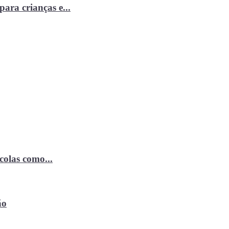
ara crianças e...
ícolas como...
ão