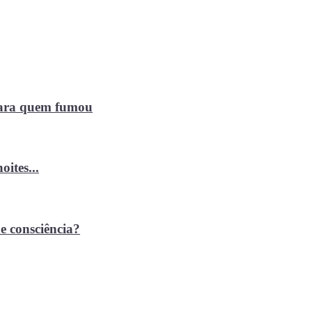
 para quem fumou
ites...
e consciência?