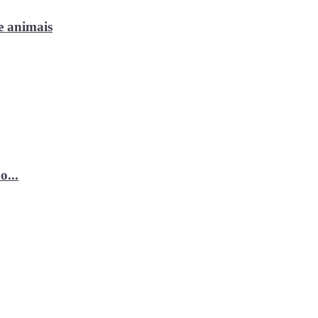
e animais
o...