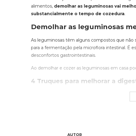
alimentos,
demolhar as leguminosas vai melhor
substancialmente o tempo de cozedura
.
Demolhar as leguminosas mel
As leguminosas têm alguns compostos que não sã
para a fermentação pela microflora intestinal. É
desconfortos gastrointestinais.
Ao demolhar e cozer as leguminosas em casa pod
4 Truques para melhorar a diges