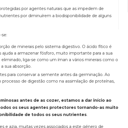
protegidas por agentes naturais que as impedem de
rientes por diminuírem a biodisponibilidade de alguns
-se:
orção de minerais pelo sistema digestivo. O ácido fítico é
ajuda a armazenar fósforo, muito importante para a sua
eliminado, liga-se como um íman a vários minerais como o
o a sua absorção.
tes para conservar a semente antes da germinação. Ao
o processo de digestão como na assimilação de proteínas,
minosas antes de as cozer, estamos a dar início ao
 todos os seus agentes protectores tornando-as muito
ponibilidade de todos os seus nutrientes
.
es e azia, muitas vezes associados a este género de