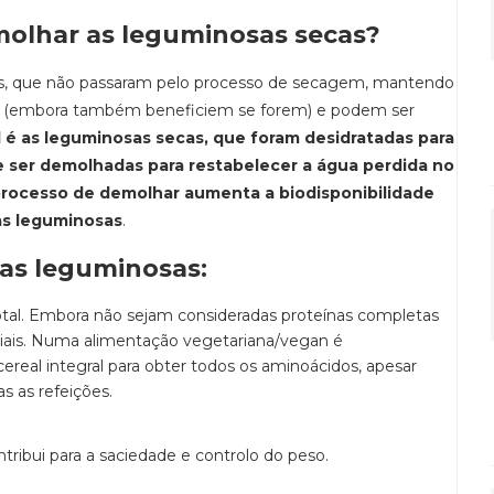
lhar as leguminosas secas?
s, que não passaram pelo processo de secagem, mantendo
r (embora também beneficiem se forem) e podem ser
l é as leguminosas secas, que foram desidratadas para
 ser demolhadas para restabelecer a água perdida no
processo de demolhar aumenta a biodisponibilidade
das leguminosas
.
das leguminosas:
total. Embora não sejam consideradas proteínas completas
iais. Numa alimentação vegetariana/vegan é
eal integral para obter todos os aminoácidos, apesar
s as refeições.
ntribui para a saciedade e controlo do peso.