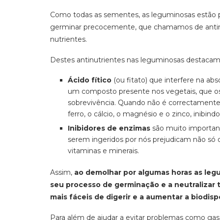
Como todas as sementes, as leguminosas estão 
germinar precocemente, que chamamos de antinut
nutrientes.
Destes antinutrientes nas leguminosas destacam
Ácido fítico
(ou fitato) que interfere na abs
um composto presente nos vegetais, que os 
sobrevivência. Quando não é correctamente 
ferro, o cálcio, o magnésio e o zinco, inibind
Inibidores de enzimas
são muito importan
serem ingeridos por nós prejudicam não só 
vitaminas e minerais.
Assim,
ao demolhar por algumas horas as legu
seu processo de germinação e a neutralizar
mais fáceis de digerir e a aumentar a biodis
Para além de ajudar a evitar problemas como gas