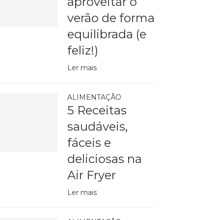
aproveitar o
verão de forma
equilibrada (e
feliz!)
Ler mais
ALIMENTAÇÃO
5 Receitas
saudáveis,
fáceis e
deliciosas na
Air Fryer
Ler mais