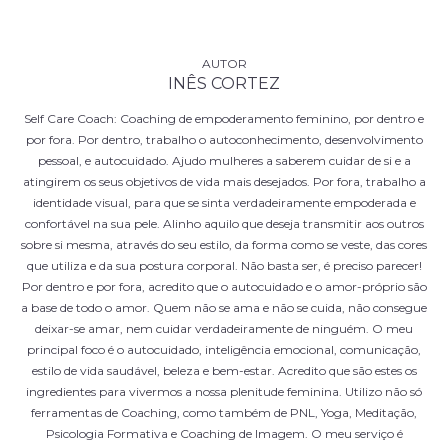
INÊS CORTEZ
Self Care Coach: Coaching de empoderamento feminino, por dentro e
por fora. Por dentro, trabalho o autoconhecimento, desenvolvimento
pessoal, e autocuidado. Ajudo mulheres a saberem cuidar de si e a
atingirem os seus objetivos de vida mais desejados. Por fora, trabalho a
identidade visual, para que se sinta verdadeiramente empoderada e
confortável na sua pele. Alinho aquilo que deseja transmitir aos outros
sobre si mesma, através do seu estilo, da forma como se veste, das cores
que utiliza e da sua postura corporal. Não basta ser, é preciso parecer!
Por dentro e por fora, acredito que o autocuidado e o amor-próprio são
a base de todo o amor. Quem não se ama e não se cuida, não consegue
deixar-se amar, nem cuidar verdadeiramente de ninguém. O meu
principal foco é o autocuidado, inteligência emocional, comunicação,
estilo de vida saudável, beleza e bem-estar. Acredito que são estes os
ingredientes para vivermos a nossa plenitude feminina. Utilizo não só
ferramentas de Coaching, como também de PNL, Yoga, Meditação,
Psicologia Formativa e Coaching de Imagem. O meu serviço é