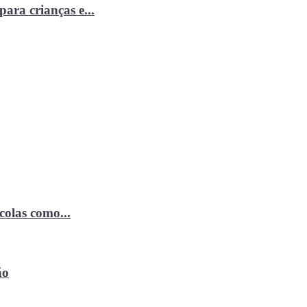
ara crianças e...
ícolas como...
ão