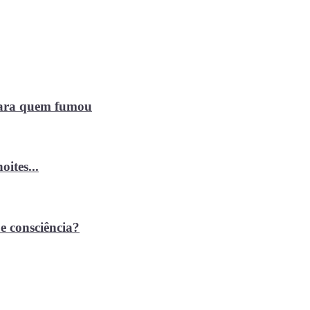
 para quem fumou
ites...
e consciência?