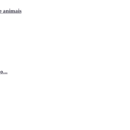
e animais
o...