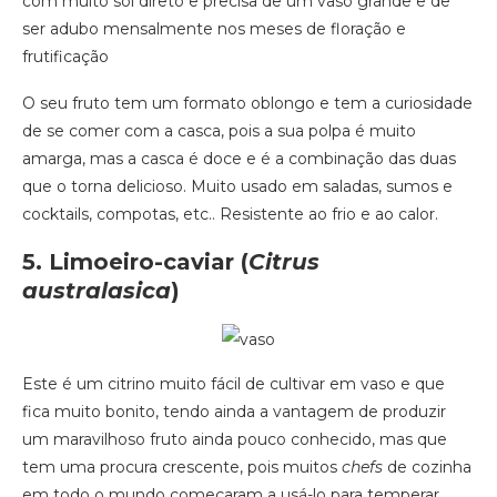
com muito sol direto e precisa de um vaso grande e de
ser adubo mensalmente nos meses de floração e
frutificação
O seu fruto tem um formato oblongo e tem a curiosidade
de se comer com a casca, pois a sua polpa é muito
amarga, mas a casca é doce e é a combinação das duas
que o torna delicioso. Muito usado em saladas, sumos e
cocktails, compotas, etc.. Resistente ao frio e ao calor.
5. Limoeiro-caviar
(
Citrus
australasica
)
Este é um citrino muito fácil de cultivar em vaso e que
fica muito bonito, tendo ainda a vantagem de produzir
um maravilhoso fruto ainda pouco conhecido, mas que
tem uma procura crescente, pois muitos
chefs
de cozinha
em todo o mundo começaram a usá-lo para temperar