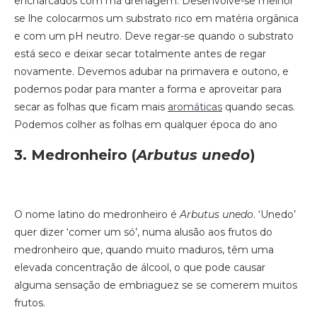
encharcados com má drenagem. Desenvolve-se melhor
se lhe colocarmos um substrato rico em matéria orgânica
e com um pH neutro. Deve regar-se quando o substrato
está seco e deixar secar totalmente antes de regar
novamente. Devemos adubar na primavera e outono, e
podemos podar para manter a forma e aproveitar para
secar as folhas que ficam mais
aromáticas
quando secas.
Podemos colher as folhas em qualquer época do ano
3. Medronheiro
(
Arbutus unedo
)
O nome latino do medronheiro é
Arbutus unedo
. ‘Unedo’
quer dizer ‘comer um só’, numa alusão aos frutos do
medronheiro que, quando muito maduros, têm uma
elevada concentração de álcool, o que pode causar
alguma sensação de embriaguez se se comerem muitos
frutos.